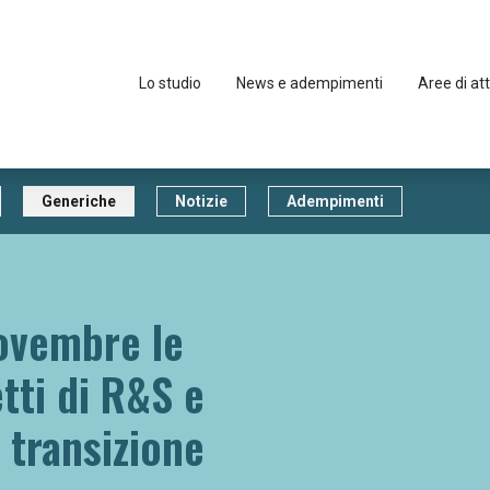
Lo studio
News e adempimenti
Aree di att
Generiche
Notizie
Adempimenti
ovembre le
tti di R&S e
 transizione